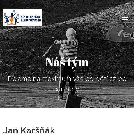
Náš tým
Děláme na maximum vše od dětí až po
partnery!
Jan Karšňák